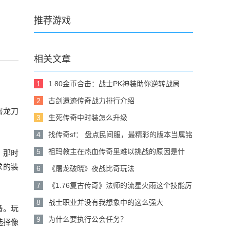
推荐游戏
相关文章
1
1.80金币合击：战士PK神装助你逆转战局
2
古剑遗迹传奇战力排行介绍
屠龙刀
3
生死传奇中时装怎么升级
4
找传奇sf： 盘点民间服，最精彩的版本当属铭
文洗练了
5
祖玛教主在热血传奇里难以挑战的原因是什
。那时
么？
求的装
6
《屠龙破晓》夜战比奇玩法
7
《1.76复古传奇》法师的流星火雨这个技能厉
害吗
8
战士职业并没有我想象中的这么强大
备。玩
9
为什么要执行公会任务？
选择像